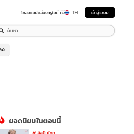
TH
เข้าสู่ระบบ
โหลดแอป
กล่องทรูไอดี ทีวี
พลง
ยอดนิยมในตอนนี้
#
ศิลปินไทย