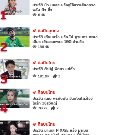
ประวัติ นิว นภสร หรือดูโอ้สาวเสียงทรง
1
พลัง นิว-จิ๋ว
6.4K
#
ศิลปินลูกทุ่ง
ประวัติ เซียนหรั่ง หรือ โน่ ภูวเนตร เพลง
2
เสี่ยว เจ้าของเพลง 100 ล้านวิว
136.4K
#
ศิลปินไทย
ประวัติ ต้าห์อู๋ พิทยา แซ่ฉั่ว
3
195.9K
3
#
ศิลปินไทย
ประวัติ เนเน่ พรนับพัน อันฟอลโลว์ไอจี
4
ไบร์ท วชิรวิชญ์
70.7K
7
#
ศิลปินไทย
ประวัติ มาเบล PiXXiE หรือ มาเบล
สุชาดา สอนพันธ์ นักแสดง ที่ที่มีเธอ