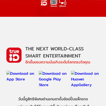
THE NEXT WORLD-CLASS
SMART ENTERTAINMENT
อีกขั้นของความบันเทิงระดับโลกตรงใจคุณ
วันนี้
ดู
สิทธิพิเศษ
อ่าน
เกม
ตาตั้ง
ช้อปปิ้ง
แพ็กเกจ