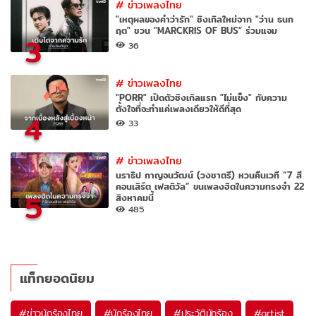
#
ข่าวเพลงไทย
"เหตุผลของคำว่ารัก" ซิงเกิลใหม่จาก "ว่าน ธนก
ฤต" ชวน "MARCKRIS OF BUS" ร่วมแจม
3
36
#
ข่าวเพลงไทย
"PORR" เปิดตัวซิงเกิลแรก "ไม่แข็ง" กับความ
ตั้งใจที่จะทำแค่เพลงเดียวให้ดีที่สุด
4
33
#
ข่าวเพลงไทย
นราธิป กาญจนวัฒน์ (วงชาตรี) หวนคืนเวที “7 สี
คอนเสิร์ต เฟสติวัล” ขนเพลงฮิตในความทรงจำ 22
5
สิงหาคมนี้
485
แท็กยอดนิยม
#
ข่าวนักร้องไทย
#
นักร้องไทย
#
ประวัตินักร้อง
#
artist