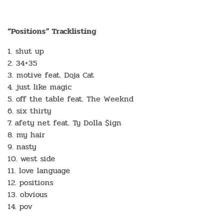
“Positions” Tracklisting
1. shut up
2. 34+35
3. motive feat. Doja Cat
4. just like magic
5. off the table feat. The Weeknd
6. six thirty
7. afety net feat. Ty Dolla $ign
8. my hair
9. nasty
10. west side
11. love language
12. positions
13. obvious
14. pov