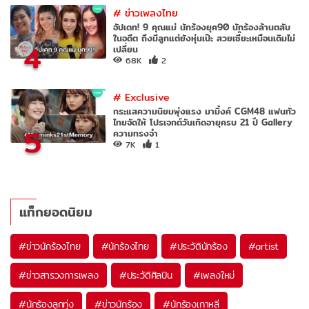
#
ข่าวเพลงไทย
อัปเดท! 9 คุณแม่ นักร้องยุค90 นักร้องล้านตลับ
ในอดีต ถึงมีลูกแต่ยังหุ่นเป๊ะ สวยเซี๊ยะเหมือนเดิมไม่
4
เปลี่ยน
68K
2
#
Exclusive
กระแสความนิยมพุ่งแรง มามิ้งค์ CGM48 แฟนทั่ว
ไทยจัดให้ โปรเจกต์วันเกิดอายุครบ 21 ปี Gallery
5
ความทรงจำ
7K
1
แท็กยอดนิยม
#
ข่าวนักร้องไทย
#
นักร้องไทย
#
ประวัตินักร้อง
#
artist
#
ข่าวสารวงการเพลง
#
ประวัติศิลปิน
#
เพลงใหม่
#
นักร้องลูกทุ่ง
#
ข่าวนักร้อง
#
นักร้องเกาหลี