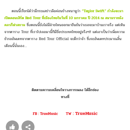
ตอนนี้เรียกได้ว่ามีกระแสข่าวลือค่อนข้างหนาหูว่า
“Taylor Swift”
กำลังจะมา
เปิดคอนเสิร์ต Red Tour ที่เมืองไทยในวันที่ 10 มกราคม ปี 2014 ณ สนามราชมัง
คลากีฬาสถาน
ซึ่งตอนนี้ยังไม่มีฝ่ายไหนออกมายืนยันว่าเธอจะมาบ้านเราจริง แต่เห็น
จากตาราง Tour ที่เราไปเจอมานี้ก็มีชื่อประเทศไทยอยู่จริงๆ!! แต่เอาเป็นว่าเพื่อความ
ชัวรออัพเดทจากตาราง Red Tour Official จะดีกว่าจ้า ซึ่งจะอัพเดทประมาณสิ้น
เดือนนี้นั่นเอง…
ติดตามความเคลื่อนไหววงการเพลง ได้อีกช่อง
ทางที่
: TrueMusic
FB : TrueMusic
TW