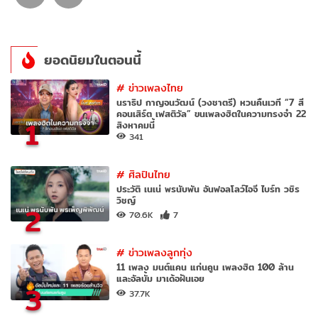
ยอดนิยมในตอนนี้
#
ข่าวเพลงไทย
นราธิป กาญจนวัฒน์ (วงชาตรี) หวนคืนเวที “7 สี
คอนเสิร์ต เฟสติวัล” ขนเพลงฮิตในความทรงจำ 22
1
สิงหาคมนี้
341
#
ศิลปินไทย
ประวัติ เนเน่ พรนับพัน อันฟอลโลว์ไอจี ไบร์ท วชิร
วิชญ์
2
70.6K
7
#
ข่าวเพลงลูกทุ่ง
11 เพลง มนต์แคน แก่นคูน เพลงฮิต 100 ล้าน
และอัลบั้ม มาเด้อฝันเอย
3
37.7K