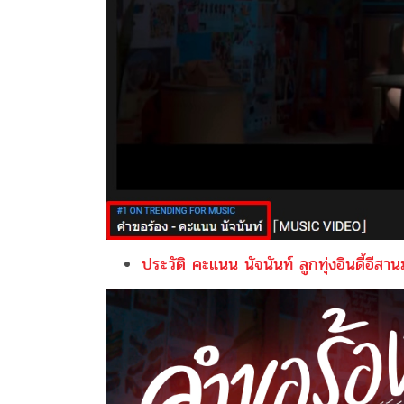
ประวัติ คะแนน นัจนันท์ ลูกทุ่งอินดี้อี