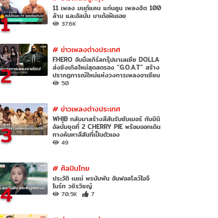
11 เพลง มนต์แคน แก่นคูน เพลงฮิต 100
1
ล้าน และอัลบั้ม มาเด้อฝันเอย
37.6K
#
ข่าวเพลงต่างประเทศ
F.HERO จับมือเกิร์ลกรุ๊ปมาเลเซีย DOLLA
2
ส่งซิงเกิลใหม่สุดสตรอง “G.O.A.T” สร้าง
ปรากฏการณ์ใหม่แห่งวงการเพลงอาเซียน
50
#
ข่าวเพลงต่างประเทศ
WHIB กลับมาสร้างสีสันรับซัมเมอร์ กับมินิ
3
อัลบั้มชุดที่ 2 CHERRY PIE พร้อมออกเดิน
ทางค้นหาสีสันที่เป็นตัวเอง
49
#
ศิลปินไทย
ประวัติ เนเน่ พรนับพัน อันฟอลโลว์ไอจี
4
ไบร์ท วชิรวิชญ์
70.5K
7