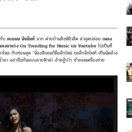
หรับ
คะแนน นัจนันท์
จาก ค่ายบ้านสิงห์มิวสิค ล่าสุดปล่อย
เพลง
1 เพลงมาแรง On Trending for Music บน Youtube
ไปเป็นที่
น้ำตาไหล กับท่อนฮุค "น้องสิขอแก้มือฮักใหม่ ขออีกจักไฟท์ เป็นนัดล้าง
ลา อย่าถิ่มกันแบบสายฟ้าผ่า อ้ายฮู้บ่ว่า ซ่ำถอดเครื่องช่วย