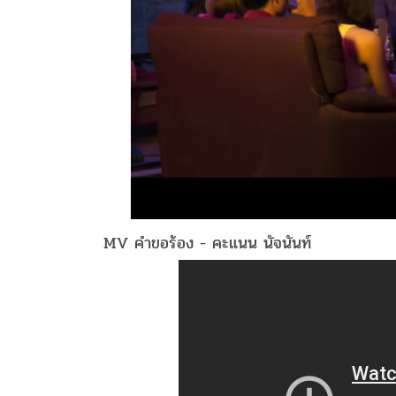
MV คำขอร้อง - คะแนน นัจนันท์