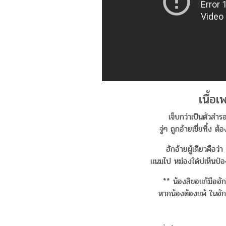
เนื้อ
เจ็บกว่าเป็นตัวสำร
จู่ๆ ถูกอ้ายเขี่ยทิ้ง 
ฮักอ้ายผู้เดียวคือว
แนมไป หม่องใด๋บ่เห็นป่อง
** น้องสิขอแก้มือฮัก
หากน้องต้องแพ้ ในฮัก