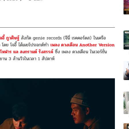
จอี้ ภูวศิษฐ์
สังกัด genie records (จีนี่ เรคคอร์ดส) ในเครือ
ดย โจอี้ ได้เผยโปรเจกต์ทำ
เพลง ดวงเดือน Another Version
จุลโหฬาร แล สงกรานต์ รังสรรค์
ซึ่ง เพลง ดวงเดือน ในเวอร์ชั่น
ะยาน 3 ล้านวิวในเวลา 1 สัปดาห์