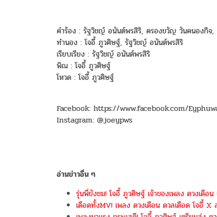
คำร้อง : รัฐวิชญ์ อนันต์พรสิริ, ครองขวัญ วันคนองกิจ,
ทำนอง : โจอี้ ภูวศิษฐ์, รัฐวิชญ์ อนันต์พรสิริ
เรียบเรียง : รัฐวิชญ์ อนันต์พรสิริ
พิณ : โจอี้ ภูวศิษฐ์
โหวด : โจอี้ ภูวศิษฐ์
Facebook: https://www.facebook.com/Eyphuw
Instagram: @joeypws
อ่านข่าวอื่น ๆ
รุ่นพี่ยังชม! โจอี้ ภูวศิษฐ์ เจ้าของเพลง ดวงเดือน
เดือดทั้งMV! เพลง ดวงเดือน ดวลเดือด โจอี้ X ส
เพลงมาแรง กระแสดี! โจอี้ ภูวศิษฐ์ เตรียมส่ง ด