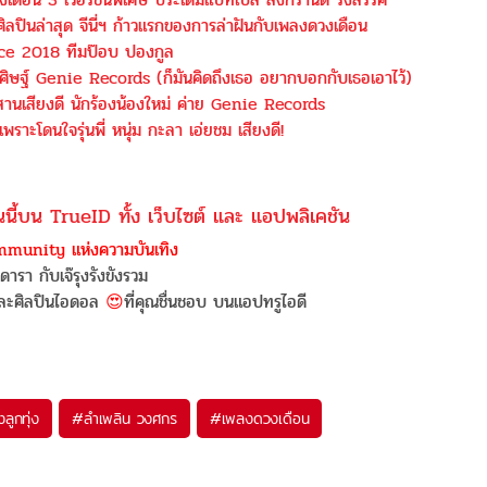
ู่ศิลปินล่าสุด จีนี่ฯ ก้าวแรกของการล่าฝันกับเพลงดวงเดือน
oice 2018 ทีมป๊อบ ปองกูล
ศิษฐ์ Genie Records (ก็มันคิดถึงเธอ อยากบอกกับเธอเอาไว้)
ีสานเสียงดี นักร้องน้องใหม่ ค่าย Genie Records
 เพราะโดนใจรุ่นพี่ หนุ่ม กะลา เอ่ยชม เสียงดี!
นนี้บน TrueID ทั้ง เว็บไซต์ และ แอปพลิเคชัน
munity แห่งความบันเทิง
วดารา กับเจ๊รุงรังขังรวม
 และศิลปินไอดอล
😍
ที่คุณชื่นชอบ บนแอปทรูไอดี
งลูกทุ่ง
#
ลำเพลิน วงศกร
#
เพลงดวงเดือน