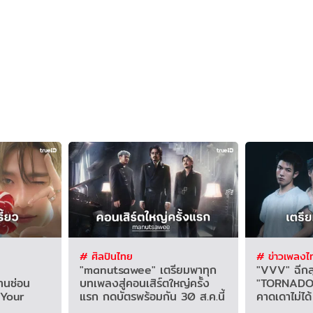
# ศิลปินไทย
# ข่าวเพลงไ
"manutsawee" เตรียมพาทุก
"VVV" ฉีกลุ
านซ่อน
บทเพลงสู่คอนเสิร์ตใหญ่ครั้ง
"TORNADO" 
 "Your
แรก กดบัตรพร้อมกัน 30 ส.ค.นี้
คาดเดาไม่ได้