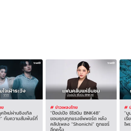
ทย
# ข่าวเพลงไทย
# ข
คใหม่ผ่านซิงเกิล
"ป๊อปเป้อ ชิไฮนิน BNK48"
"บู
กับความสัมพันธ์ที่
ขอบคุณทุกแรงซัพพอร์ต หลัง
เรี
คลิปเพลง "Shonichi" ถูกแชร์
ไพเ
อีกครั้ง