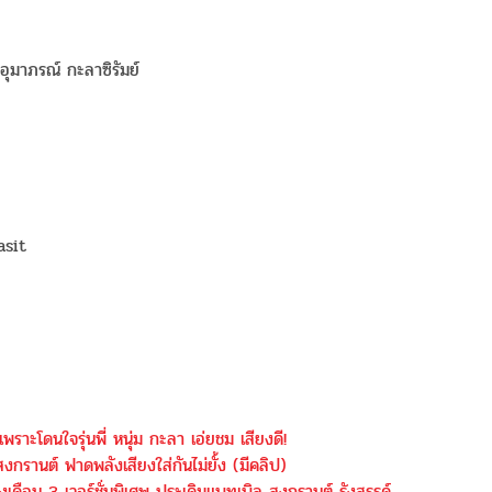
 อุมาภรณ์ กะลาซิรัมย์
asit
 เพราะโดนใจรุ่นพี่ หนุ่ม กะลา เอ่ยชม เสียงดี!
งกรานต์ ฟาดพลังเสียงใส่กันไม่ยั้ง (มีคลิป)
วงเดือน 3 เวอร์ชั่นพิเศษ ประเดิมแบทเบิล สงกรานต์ รังสรรค์