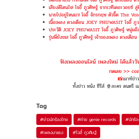
เสียงดีโดนใจ! โจอี้ ภูวศิษฐ์ จากเวทีเดอะวอยซ์ ส
นายไปอยู่ไหนมา! โจอี้ จักรกฤษ ตัวจี๊ด The V
เนื้อเพลง ดวงเดือน JOEY PHUWASIT โจอี้ ภูว
ประวัติ JOEY PHUWASIT โจอี้ ภูวศิษฐ์ หนุ่มอ
รุ่นพี่ยังชม! โจอี้ ภูวศิษฐ์ เจ้าของเพลง ดวงเดือน
ฟังเพลงออนไลน์ เพลงใหม่ ได้แล้ววั
กดเลย >> com
📸
เมาท์ข่า
ทั้งข่าว หนัง ซีรีส์ 🍿ละคร ดนตรี
Tag
#
ข่าวนักร้องไทย
#
ค่าย genie records
#
นักร้อ
#
เพลงมาแรง
#
โจอี้ ภูวศิษฐ์