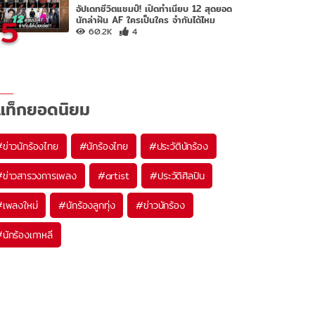
อัปเดทชีวิตแชมป์! เปิดทำเนียบ 12 สุดยอด
5
นักล่าฝัน AF ใครเป็นใคร จำกันได้ไหม
60.2K
4
แท็กยอดนิยม
#
ข่าวนักร้องไทย
#
นักร้องไทย
#
ประวัตินักร้อง
#
ข่าวสารวงการเพลง
#
artist
#
ประวัติศิลปิน
#
เพลงใหม่
#
นักร้องลูกทุ่ง
#
ข่าวนักร้อง
#
นักร้องเกาหลี