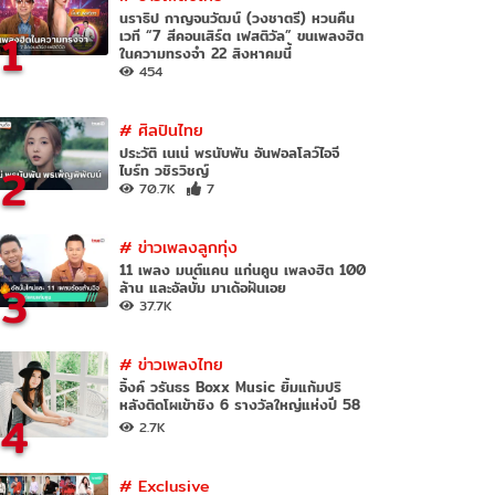
นราธิป กาญจนวัฒน์ (วงชาตรี) หวนคืน
1
เวที “7 สีคอนเสิร์ต เฟสติวัล” ขนเพลงฮิต
ในความทรงจำ 22 สิงหาคมนี้
454
#
ศิลปินไทย
ประวัติ เนเน่ พรนับพัน อันฟอลโลว์ไอจี
2
ไบร์ท วชิรวิชญ์
70.7K
7
#
ข่าวเพลงลูกทุ่ง
11 เพลง มนต์แคน แก่นคูน เพลงฮิต 100
3
ล้าน และอัลบั้ม มาเด้อฝันเอย
37.7K
#
ข่าวเพลงไทย
อิ้งค์ วรันธร Boxx Music ยิ้มแก้มปริ
หลังติดโผเข้าชิง 6 รางวัลใหญ่แห่งปี 58
4
2.7K
#
Exclusive