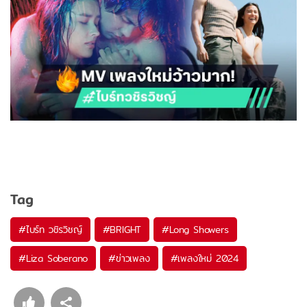
Tag
#
ไบร์ท วชิรวิชญ์
#
BRIGHT
#
Long Showers
#
Liza Soberano
#
ข่าวเพลง
#
เพลงใหม่ 2024