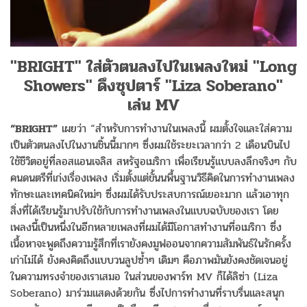
"BRIGHT" ใส่ตัวตนลงไปในเพลงใหม่ "Long
Showers" ดึงซุปตาร์ "Liza Soberano"
เล่น MV
“BRIGHT”
เผยว่า “สำหรับการทำงานในเพลงนี้ ผมตั้งใจและใส่ความ
เป็นตัวตนลงไปในงานชิ้นนี้มากๆ ซึ่งผมใช้ระยะเวลากว่า 2 เดือนบินไป
ใช้ชีวิตอยู่ที่ลอสแอนเจลิส สหรัฐอเมริกา เพื่อเรียนรู้แบบลงลึกจริงๆ กับ
คนดนตรีที่เก่งเรื่องเพลง เริ่มตั้งแต่ขั้นนพื้นฐานวิธีคิดในการทำงานเพลง
ทักษะและเทคนิคใหม่ๆ ซึ่งผมได้รับประสบการณ์เยอะมาก แล้วเอาทุก
สิ่งที่ได้เรียนรู้มาปรับใช้กับการทำงานเพลงในแบบฉบับของเรา โดย
เพลงนี้เป็นหนึ่งในอีกหลายเพลงที่ผมได้มีโอกาสทำงานที่อเมริกา ซึ่ง
เนื้อหาจะพูดถึงความรู้สึกที่เรายังคงมูฟออนจากความสัมพันธ์ในรักครั้ง
เก่าไม่ได้ ยังคงคิดถึงแบบวนลูปซ้ำๆ เดิมๆ คือภาพมันยังคงชัดเจนอยู่
ในความทรงจำของเราเสมอ ในส่วนของพาร์ท MV ก็ได้ลิซ่า (Liza
Soberano) มาร่วมแสดงด้วยกัน ซึ่งไปการทำงานที่ราบรื่นและสนุก