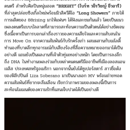
ดนตรี สำหรับศิลปินหนุ่มฮอต
“BRIGHT” (ไบร์ท วชิรวิชญ์ ชีวอารี)
ที่ล่าสุดปล่อยซิงเกิ้ลใหม่พร้อมมิวสิควีดีโอ
“Long Showers”
ภายใต้
การผลิตของ 88rising มาให้แฟนๆ ได้ฟังและชมกันแล้ว โดยเป็นแนว
เพลงดนตรีแบบบัลลาดที่สามารถสะท้อนความเป็นตัวตนได้อย่างชัดเจน
ซึ่งเนื้อหาเป็นการบอกเล่าเรื่องราวของความเสียใจและความสับสนใน
การ Move On จากความสัมพันธ์กับรักครั้งเก่า ผสมผสานกับเมโลดี้
ทำนองที่บาดลึกทุกอารมณ์กับเสียงร้องที่สื่อความหมายออกมาได้เป็น
อย่างดี แถมยังเป็นผลงานที่เจ้าตัวทุ่มเทอย่างหนัก โดยเป็นการลงลึก
ถึง DNA ในทำงานเพลงร่วมกับเหล่าคนดนตรีมืออาชีพที่เมืองลอสแอน
เจลิส ประเทศสหรัฐอเมริกา นอกจากนั้นยังได้ซูเปอร์สตาร์ สาวชื่อดัง
ของฟิลิปปินส์ Liza Soberano มาเป็นนางเอก MV พร้อมถ่ายทอด
ความสัมพันธ์ที่ยากจะลืมเลือน เรียกว่าภาพรวมของเพลงนี้เป็นการ
สะท้อนโมเมนต์ของความรักที่แสนเจ็บปวดได้เป็นอย่างดี