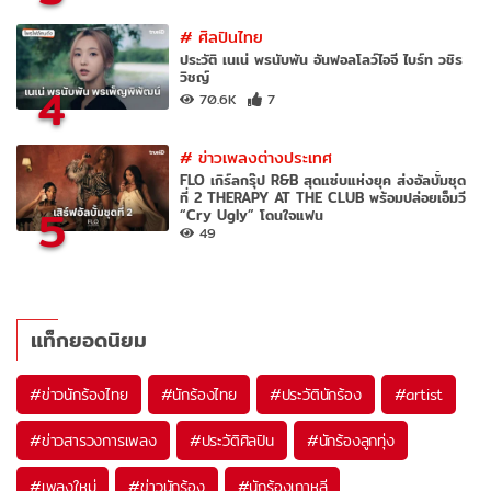
#
ศิลปินไทย
ประวัติ เนเน่ พรนับพัน อันฟอลโลว์ไอจี ไบร์ท วชิร
วิชญ์
4
70.6K
7
#
ข่าวเพลงต่างประเทศ
FLO เกิร์ลกรุ๊ป R&B สุดแซ่บแห่งยุค ส่งอัลบั้มชุด
ที่ 2 THERAPY AT THE CLUB พร้อมปล่อยเอ็มวี
5
“Cry Ugly” โดนใจแฟน
49
แท็กยอดนิยม
#
ข่าวนักร้องไทย
#
นักร้องไทย
#
ประวัตินักร้อง
#
artist
#
ข่าวสารวงการเพลง
#
ประวัติศิลปิน
#
นักร้องลูกทุ่ง
#
เพลงใหม่
#
ข่าวนักร้อง
#
นักร้องเกาหลี