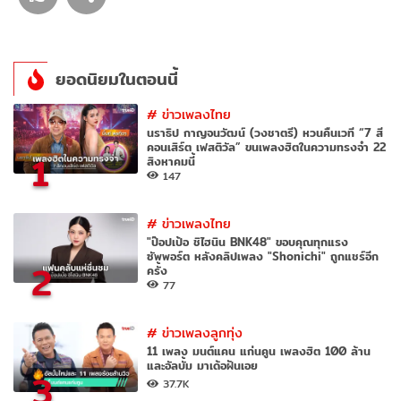
ยอดนิยมในตอนนี้
#
ข่าวเพลงไทย
นราธิป กาญจนวัฒน์ (วงชาตรี) หวนคืนเวที “7 สี
คอนเสิร์ต เฟสติวัล” ขนเพลงฮิตในความทรงจำ 22
1
สิงหาคมนี้
147
#
ข่าวเพลงไทย
"ป๊อปเป้อ ชิไฮนิน BNK48" ขอบคุณทุกแรง
ซัพพอร์ต หลังคลิปเพลง "Shonichi" ถูกแชร์อีก
2
ครั้ง
77
#
ข่าวเพลงลูกทุ่ง
11 เพลง มนต์แคน แก่นคูน เพลงฮิต 100 ล้าน
และอัลบั้ม มาเด้อฝันเอย
3
37.7K