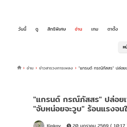
วันนี้
ดู
สิทธิพิเศษ
อ่าน
เกม
ตาตั้ง
หน
อ่าน
ข่าวสารวงการเพลง
"แกรนด์ กรณ์ภัสสร" ปล่อย
"แกรนด์ กรณ์ภัสสร" ปล่อย
"จับหน่อยจะวูบ" ร้อนแรงจน
Kipkay
20 มกราคม 2569 ( 10:17 