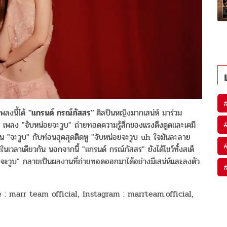
พลงนี้ได้
"แกรนด์ กรณ์ภัสสร"
ศิลปินหญิงมากเสน่ห์ มาร่วม
 เพลง "จับหน่อยจะวูบ" ถ่ายทอดความรู้สึกของแรงดึงดูดและเคมี
น "จะวูบ" กับท่อนฮุคสุดติดหู "จับหน่อยจะวูบ uh ใจมันละลาย
่นในเวลาเดียวกัน นอกจากนี้ "แกรนด์ กรณ์ภัสสร" ยังได้โชว์ทั้งสเต็
ยจะวูบ" กลายเป็นผลงานที่ถ่ายทอดออกมาได้อย่างมีเสน่ห์และลงตัว
: marr team official, Instagram : marrteam.official,