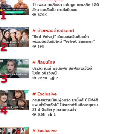
11 เพลง มนต์แคน แก่นคูน เพลงฮิต 100
1
ล้าน และอัลบั้ม มาเด้อฝันเอย
37.6K
#
ข่าวเพลงต่างประเทศ
"Red Velvet" ซัมเมอร์ควีนคัมแบ็ก
2
พร้อมมินิอัลบั้มใหม่ "Velvet Summer"
196
#
ศิลปินไทย
ประวัติ เนเน่ พรนับพัน อันฟอลโลว์ไอจี
3
ไบร์ท วชิรวิชญ์
70.5K
7
#
Exclusive
กระแสความนิยมพุ่งแรง มามิ้งค์ CGM48
4
แฟนทั่วไทยจัดให้ โปรเจกต์วันเกิดอายุครบ
21 ปี Gallery ความทรงจำ
6.9K
1
#
Exclusive