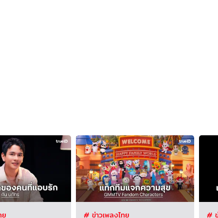
ทย
# ข่าวเพลงไทย
# ข