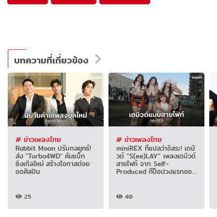
บทความที่เกี่ยวข้อง
# ข่าวเพลงไทย
# ข่าวเพลงไทย
Rabbit Moon ปรับกลยุทธ์!
miniREX ที่แปลว่าอิสระ! เดบิ
ส่ง "Turbo4WD" คัมแบ็ก
วต์ “S(ee)LAY” เพลงเดบิวต์
ซิงเกิลใหม่ สร้างโอกาสต่อย
สายไฟท์ จาก Self-
อดศิลปิน
Produced ทีป็อปวงแรกของ
ยุค!
25
40