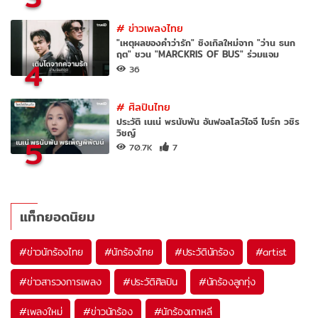
#
ข่าวเพลงไทย
"เหตุผลของคำว่ารัก" ซิงเกิลใหม่จาก "ว่าน ธนก
ฤต" ชวน "MARCKRIS OF BUS" ร่วมแจม
4
36
#
ศิลปินไทย
ประวัติ เนเน่ พรนับพัน อันฟอลโลว์ไอจี ไบร์ท วชิร
วิชญ์
5
70.7K
7
แท็กยอดนิยม
#
ข่าวนักร้องไทย
#
นักร้องไทย
#
ประวัตินักร้อง
#
artist
#
ข่าวสารวงการเพลง
#
ประวัติศิลปิน
#
นักร้องลูกทุ่ง
#
เพลงใหม่
#
ข่าวนักร้อง
#
นักร้องเกาหลี