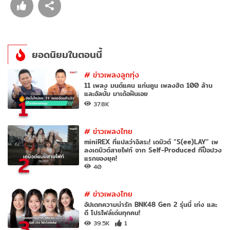
ยอดนิยมในตอนนี้
#
ข่าวเพลงลูกทุ่ง
11 เพลง มนต์แคน แก่นคูน เพลงฮิต 100 ล้าน
และอัลบั้ม มาเด้อฝันเอย
1
37.8K
#
ข่าวเพลงไทย
miniREX ที่แปลว่าอิสระ! เดบิวต์ “S(ee)LAY” เพ
ลงเดบิวต์สายไฟท์ จาก Self-Produced ทีป็อปวง
2
แรกของยุค!
40
#
ข่าวเพลงไทย
อัปเดทความน่ารัก BNK48 Gen 2 รุ่นนี้ เก่ง และ
ดี โปรไฟล์เด่นทุกคน!
3
39.5K
1