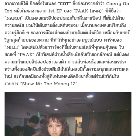
จากเกาหลีใต้ อีกครั้งในเพลง
"COT"
ซึ่งย่อมาจากคำว่า Cherry On
Top หนึ่งในผลงานจาก 1st EP ของ "PAAK (แพค)" ที่มีชื่อว่า
"NAMU!" เป็นเพลงแนวฮิปฮอปผสมกับกลิ่นอายป๊อป ที่เต็มไปด้วย
ความสดใส ชวนให้เต้นตามตั้งแต่ต้นจนจบ เนื้อหาของเพลงเปรียบถึง
ความรู้สึกดี ๆ ของการมีใครสักคนเข้ามาเติมเต็มในชีวิต เหมือนกับเชอร์
รี่ลูกสุดท้ายบนของหวาน ที่ทำให้ทุกอย่างสมบูรณ์แบบ พาร์ทของ
"MILLI" โดดเด่นไปด้วยการร้องที่ขี้เล่นตามสไตล์ที่ทุกคนคุ้นเคย ใน
ขณะที่ "PAAK" ก็โชว์เสน่ห์ผ่านน้ำเสียงใสอันเป็นเอกลักษณ์ แต่ยังคง
ความเท่ในแบบฮิปฮอปอย่างลงตัว การสลับท่อนร้องและท่อนแรประ
หว่างทั้งสองศิลปินยิ่งช่วยเติมสีสันให้เพลงมีทั้งความสนุกและความสด
ใหม่ สะท้อนเคมีของทั้งคู่ที่แฟนเพลงคิดถึงมาตั้งแต่ร่วมโชว์กันใน
รายการ "Show Me The Money 12"