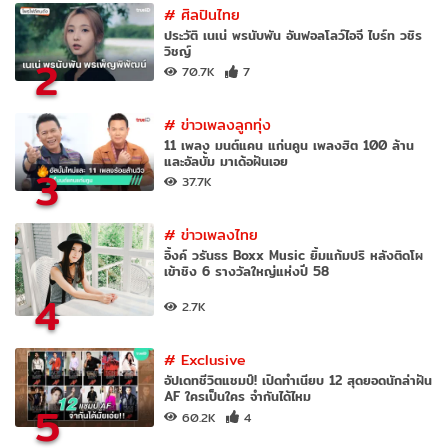
#
ศิลปินไทย
ประวัติ เนเน่ พรนับพัน อันฟอลโลว์ไอจี ไบร์ท วชิร
วิชญ์
2
70.7K
7
#
ข่าวเพลงลูกทุ่ง
11 เพลง มนต์แคน แก่นคูน เพลงฮิต 100 ล้าน
และอัลบั้ม มาเด้อฝันเอย
3
37.7K
#
ข่าวเพลงไทย
อิ้งค์ วรันธร Boxx Music ยิ้มแก้มปริ หลังติดโผ
เข้าชิง 6 รางวัลใหญ่แห่งปี 58
4
2.7K
#
Exclusive
อัปเดทชีวิตแชมป์! เปิดทำเนียบ 12 สุดยอดนักล่าฝัน
AF ใครเป็นใคร จำกันได้ไหม
5
60.2K
4