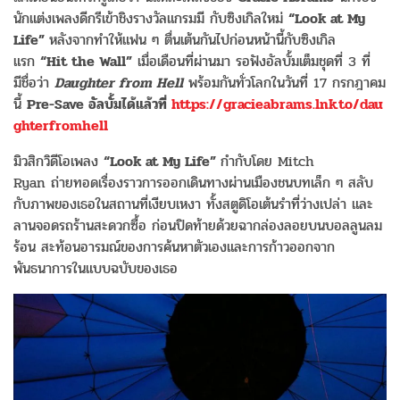
นักแต่งเพลงดีกรีเข้าชิงรางวัลแกรมมี กับซิงเกิลใหม่
“Look at My
Life”
หลังจากทำให้แฟน ๆ ตื่นเต้นกันไปก่อนหน้านี้กับซิงเกิล
แรก
“Hit the Wall”
เมื่อเดือนที่ผ่านมา รอฟังอัลบั้มเต็มชุดที่ 3 ที่
มีชื่อว่า
Daughter from Hell
พร้อมกันทั่วโลกในวันที่ 17 กรกฎาคม
นี้
Pre-Save อัลบั้มได้แล้วที่
https://gracieabrams.lnk.to/dau
ghterfromhell
มิวสิกวิดีโอเพลง
“Look at My Life”
กำกับโดย Mitch
Ryan ถ่ายทอดเรื่องราวการออกเดินทางผ่านเมืองชนบทเล็ก ๆ สลับ
กับภาพของเธอในสถานที่เงียบเหงา ทั้งสตูดิโอเต้นรำที่ว่างเปล่า และ
ลานจอดรถร้านสะดวกซื้อ ก่อนปิดท้ายด้วยฉากล่องลอยบนบอลลูนลม
ร้อน สะท้อนอารมณ์ของการค้นหาตัวเองและการก้าวออกจาก
พันธนาการในแบบฉบับของเธอ