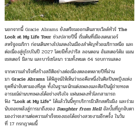
นอกจากนี้ Gracie Abrams ยังเตรียมออกเดินสายเวิลด์ทัวร์
The
Look at My Life Tour
ช่วงปลายปีนี้ เริ่มต้นที่เมืองเดนเวอร์
สหรัฐอเมริกา ก่อนเดินทางไปแสดงในเมืองสำคัญทั่วอเมริกาเหนือ และ
ต่อเนื่องสู่ยุโรปในปี 2027 โดยมีทั้งปารีส ลอนดอน อัมสเตอร์ดัม แมน
เชสเตอร์ มิลาน และบาร์เซโลนา รวมทั้งหมด 64 รอบการแสดง
จากความสำเร็จที่สร้างสถิติอย่างต่อเนื่องตลอดหลายปีที่ผ่าน
มา
Gracie Abrams
ได้พิสูจน์ให้เห็นว่าเธอคือหนึ่งในศิลปินหญิงแห่ง
ยุคที่น่าจับตามองที่สุด ทั้งในฐานะนักแต่งเพลงและศิลปินผู้ถ่ายทอด
อารมณ์ผ่านบทเพลงได้อย่างจริงใจ แฟนเพลงทั่วโลกสามารถ
ฟัง
“Look at My Life”
ได้แล้ววันนี้ทุกบริการมิวสิกสตรีมมิง และร่วม
นับถอยหลังสู่การมาถึงของ
Daughter from Hell
อัลบั้มที่ถูกจับตา
มองว่าจะสานต่อความสำเร็จของเธอได้อย่างสวยงามอีกครั้ง ในวัน
ที่ 17 กรกฎาคมนี้