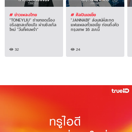
# ข่าวเพลงไทย
# ศิลปินเอเชีย
"TONEYLIU" ถ่ายทอดเรื่อง
"JANNABI" ส่งเสน่ห์สะกด
จริงสุดสะเทือนใจ ผ่านซิงเกิล
แฟนเพลงทั่วเอเชีย ก่อนถึงคิว
ใหม่ "วันที่ฝนพรำ"
กรุงเทพ 16 ส.ค.นี้
32
24