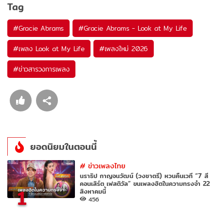
Tag
#
Gracie Abrams
#
Gracie Abrams - Look at My Life
#
เพลง Look at My Life
#
เพลงใหม่ 2026
#
ข่าวสารวงการเพลง
ยอดนิยมในตอนนี้
#
ข่าวเพลงไทย
นราธิป กาญจนวัฒน์ (วงชาตรี) หวนคืนเวที “7 สี
คอนเสิร์ต เฟสติวัล” ขนเพลงฮิตในความทรงจำ 22
1
สิงหาคมนี้
456