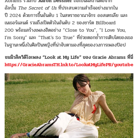
Abrams ร่วมกับ
Aaron Dessner
ถือเป็นผลงานต่อจาก
อัลบั้ม
The Secret of Us
ที่ประสบความสำเร็จอย่างมากใน
ปี 2024 ด้วยการขึ้นอันดับ 1 ในสหราชอาณาจักร ออสเตรเลีย และ
เนเธอร์แลนด์ รวมถึงเปิดตัวในอันดับ 2 ของชาร์ต Billboard
200 พร้อมสร้างเพลงฮิตอย่าง “Close to You”, “I Love You,
I'm Sorry” และ “That’s So True” ที่ช่วยตอกย้ำการเติบโตของเธอ
ในฐานะหนึ่งในศิลปินหญิงที่น่าจับตามองที่สุดของวงการเพลงป๊อป
ชมมิวสิควิดีโอเพลง
“Look at My Life” ของ Gracie Abrams ที่นี่
https://GracieAbramsTH.lnk.to/LookatMyLifePR/youtube