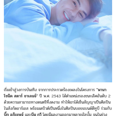
เริ่มเข้าสู่วงการบันเทิง จากการประกวดร้องเพลงในโครงการ
"พานา
โซนิค สตาร์ ชาเลนจ์"
ปี พ.ศ. 2543 ได้ตำแหน่งรองชนะเลิศอันดับ 2
ด้วยความสามารถทางดนตรีที่งดงาม ทำให้เขาได้เซ็นสัญญาเป็นศิลปิน
ในสังกัดอาร์เอส พร้อมเดบิวต์เป็นหนึ่งในศิลปินบอยแบนด์ดีทูบี ร่วมกับ
บิ๊ก อภิเชษฐ์
และ
บีม กวี
โดยมีผลงานออกมาหลายอัลบั้ม จนในช่วง