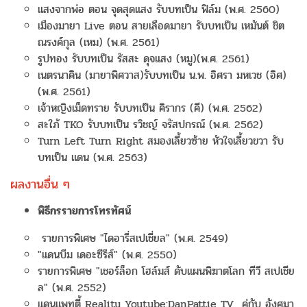
แสงจากพ่อ ตอน จุดสุดแสง รับบทเป็น ฟิล์ม (พ.ศ. 2560)
เมืองมายา Live ตอน สายเลือดมายา รับบทเป็น เหมันต์ ชิต
ณรงค์กุล (เหม) (พ.ศ. 2561)
รูปทอง รับบทเป็น รัสสะ ดุจแสง (หมู)(พ.ศ. 2561)
เนตรนาคิน (มายาพิศวาส)รับบทเป็น น.พ. อิศรา มหเวช (อิศ)
(พ.ศ. 2561)
เจ้าหญิงเม็ดทราย รับบทเป็น คิรากร (คี) (พ.ศ. 2562)
สะใภ้ TKO รับบทเป็น รวิชญ์ จรัสปกรณ์ (พ.ศ. 2562)
Turn Left Turn Right สมองเลี้ยวซ้าย หัวใจเลี้ยวขวา รับ
บทเป็น แดน (พ.ศ. 2563)
ผลงานอื่น ๆ
พิธีกรรายการโทรทัศน์
รายการพิเศษ "ไดอารี่สเปเชี่ยล" (พ.ศ. 2549)
"แดนบีม เดอะซีรีส์" (พ.ศ. 2550)
รายการพิเศษ "เชอร์ล็อก โฮล์มส์ ดับแผนพิฆาตโลก ทีวี สเปเชีย
ล" (พ.ศ. 2552)
แดนแพทตี้ Reality Youtube:DanPattie TV คู่กับ อังศุมา