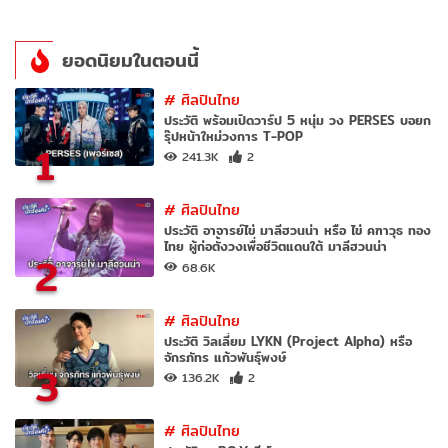
ยอดนิยมในตอนนี้
#
ศิลปินไทย
ประวัติ พร้อมเปิดวาร์ป 5 หนุ่ม วง PERSES บอยก
รุ๊ปหน้าใหม่วงการ T-POP
1
241.3K
2
#
ศิลปินไทย
ประวัติ อาจารย์ไข่ มาลีฮวนน่า หรือ ไข่ คฑาวุธ ทอง
ไทย ผู้ก่อตั้งวงเพื่อชีวิตแดนใต้ มาลีฮวนน่า
2
68.6K
#
ศิลปินไทย
ประวัติ วิลเลี่ยม LYKN (Project Alpha) หรือ
จักรภัทร แก้วพันธุ์พงษ์
3
136.2K
2
#
ศิลปินไทย