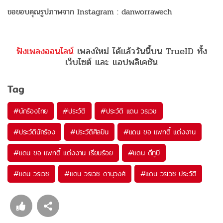
ขอขอบคุณรูปภาพจาก Instagram : danworrawech
ฟังเพลงออนไลน์
เพลงใหม่ ได้แล้ววันนี้บน TrueID ทั้ง
เว็บไซต์ และ แอปพลิเคชัน
Tag
#
นักร้องไทย
#
ประวัติ
#
ประวัติ แดน วรเวช
#
ประวัตินักร้อง
#
ประวัติศิลปิน
#
แดน ขอ แพทตี้ แต่งงาน
#
แดน ขอ แพทตี้ แต่งงาน เรียบร้อย
#
แดน ดีทูบี
#
แดน วรเวช
#
แดน วรเวช ดานุวงศ์
#
แดน วรเวช ประวัติ