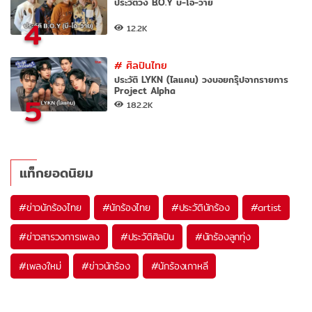
ประวัติวง B.O.Y บี-โอ-วาย
4
12.2K
#
ศิลปินไทย
ประวัติ LYKN (ไลแคน) วงบอยกรุ๊ปจากรายการ
Project Alpha
5
182.2K
แท็กยอดนิยม
#
ข่าวนักร้องไทย
#
นักร้องไทย
#
ประวัตินักร้อง
#
artist
#
ข่าวสารวงการเพลง
#
ประวัติศิลปิน
#
นักร้องลูกทุ่ง
#
เพลงใหม่
#
ข่าวนักร้อง
#
นักร้องเกาหลี