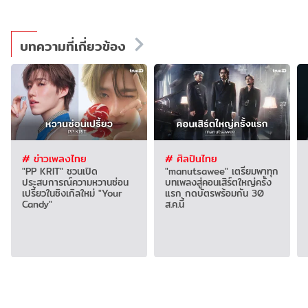
บทความที่เกี่ยวข้อง
# ข่าวเพลงไทย
# ศิลปินไทย
"PP KRIT" ชวนเปิด
"manutsawee" เตรียมพาทุก
ประสบการณ์ความหวานซ่อน
บทเพลงสู่คอนเสิร์ตใหญ่ครั้ง
เปรี้ยวในซิงเกิลใหม่ "Your
แรก กดบัตรพร้อมกัน 30
Candy"
ส.ค.นี้