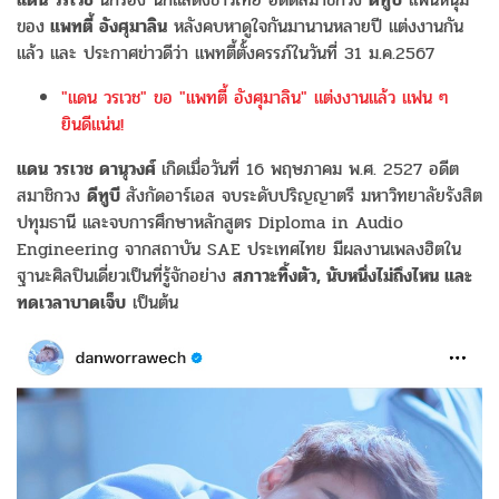
ของ
แพทตี้ อังศุมาลิน
หลังคบหาดูใจกันมานานหลายปี แต่งงานกัน
แล้ว และ ประกาศข่าวดีว่า แพทตี้ตั้งครรภ์ในวันที่ 31 ม.ค.2567
"แดน วรเวช" ขอ "แพทตี้ อังศุมาลิน" แต่งงานแล้ว แฟน ๆ
ยินดีแน่น!
แดน วรเวช ดานุวงศ์
เกิดเมื่อวันที่ 16 พฤษภาคม พ.ศ. 2527 อดีต
สมาชิกวง
ดีทูบี
สังกัดอาร์เอส จบระดับปริญญาตรี มหาวิทยาลัยรังสิต
ปทุมธานี และจบการศึกษาหลักสูตร Diploma in Audio
Engineering จากสถาบัน SAE ประเทศไทย มีผลงานเพลงฮิตใน
ฐานะศิลปินเดี่ยวเป็นที่รู้จักอย่าง
สภาวะทิ้งตัว, นับหนึ่งไม่ถึงไหน และ
ทดเวลาบาดเจ็บ
เป็นต้น