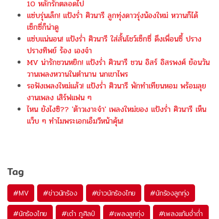
10 หลักรักตลอดไป
แซ่บรุ่นเล็ก! แป้งร่ำ ศิวนารี ลูกทุ่งดาวรุ่งน้องใหม่ หวานก็ได้
เซ็กซี่ก็น่าดู
แซ่บแน่นอน! แป้งร่ำ ศิวนารี ใส่สั้นโชว์เซ็กซี่ ดึงเพื่อนซี้ ปราง
ปรางทิพย์ ร้อง เองจ๋า
MV น่ารักชวนหยิก! แป้งร่ำ ศิวนารี ชวน อิสร์ อิสรพงศ์ ย้อนวัน
วานเพลงหวานในตำนาน นกเขาไพร
รอฟังเพลงใหม่แล้ว! แป้งร่ำ ศิวนารี พักทำเทียนหอม พร้อมลุย
งานเพลง เสิร์ฟแฟน ๆ
ไหน ยังไงซิ?? 'ต้าวเงาะจ๋า' เพลงใหม่ของ แป้งร่ำ ศิวนารี เห็น
แว็บ ๆ ทำไมพระเอกเอ็มวีหน้าคุ้น!
Tag
#
MV
#
ข่าวนักร้อง
#
ข่าวนักร้องไทย
#
นักร้องลูกทุ่ง
#
นักร้องไทย
#
เต๋า ภูศิลป์
#
เพลงลูกทุ่ง
#
เพลงแก้มอ่ำถ่ำ