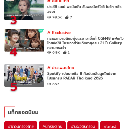
#
ศิลปินไทย
ประวัติ เนเน่ พรนับพัน อันฟอลโลว์ไอจี ไบร์ท วชิร
วิชญ์
3
70.5K
7
#
Exclusive
กระแสความนิยมพุ่งแรง มามิ้งค์ CGM48 แฟนทั่ว
ไทยจัดให้ โปรเจกต์วันเกิดอายุครบ 21 ปี Gallery
4
ความทรงจำ
6.9K
1
#
ข่าวเพลงไทย
Spotify เปิดรายชื่อ 8 ศิลปินคลื่นลูกใหม่จาก
โปรแกรม RADAR Thailand 2026
5
667
แท็กยอดนิยม
#
ข่าวนักร้องไทย
#
นักร้องไทย
#
ประวัตินักร้อง
#
artist