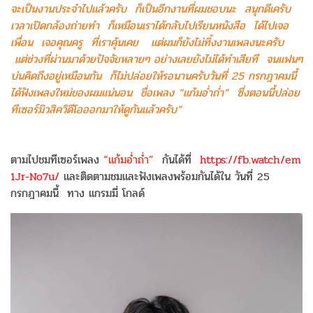
จะเป็นงานประจำไปแล้วครับ ก็เป็นอีกงานที่ผมชอบนะ สนุกดีเครับ
เวลาเปิดกล้องถ่ายทำ ก็เหมือนเราได้กลับไปเรียนหนังสือ ได้ไปเจอ
เพื่อน เจอคุณครู ที่เราคุ้นเคย แต่ผมก็ยังไม่ทิ้งงานเพลงนะครับ
แต่ช่วงที่ผ่านมาด้วยปัจจัยหลายๆ อย่างเลยยังไม่ได้ทำเสียที จนแฟนๆ
บ่นคิดถึงอยู่เหมือนกัน ก็ไม่ปล่อยให้รอนานครับวันที่ 25 กรกฎาคมนี้
ได้ฟังเพลงใหม่ของผมแน่นอน ชื่อเพลง “แก้มอ่ำถ่ำ” ซึ่งตอนนี้ปล่อย
ทีเซอร์มิวสิควิดีโอออกมาให้ดูกันแล้วครับ”
ตามไปชมทีเซอร์เพลง
“แก้มอ่ำถ่ำ”
กันได้ที่
https://fb.watch/em
1Jr-No7u/
และติดตามชมและฟังเพลงพร้อมกันได้ใน วันที่ 25
กรกฎาคมนี้ ทาง แกรมมี่ โกลด์