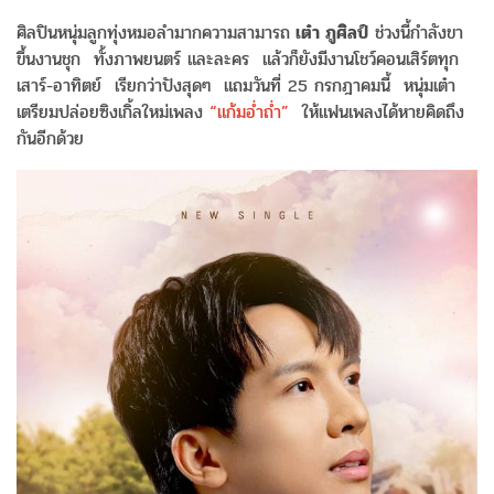
ศิลปินหนุ่มลูกทุ่งหมอลำมากความสามารถ
เต๋า ภูศิลป์
ช่วงนี้กำลังขา
ขึ้นงานชุก ทั้งภาพยนตร์ และละคร แล้วก็ยังมีงานโชว์คอนเสิร์ตทุก
เสาร์-อาทิตย์ เรียกว่าปังสุดๆ แถมวันที่ 25 กรกฎาคมนี้ หนุ่มเต๋า
เตรียมปล่อยซิงเกิ้ลใหม่เพลง
“แก้มอ่ำถ่ำ”
ให้แฟนเพลงได้หายคิดถึง
กันอีกด้วย