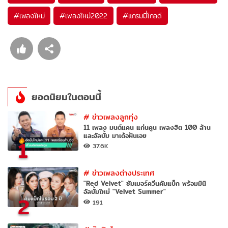
#
เพลงใหม่
#
เพลงใหม่2022
#
แกรมมี่โกลด์
ยอดนิยมในตอนนี้
#
ข่าวเพลงลูกทุ่ง
11 เพลง มนต์แคน แก่นคูน เพลงฮิต 100 ล้าน
และอัลบั้ม มาเด้อฝันเอย
1
37.6K
#
ข่าวเพลงต่างประเทศ
"Red Velvet" ซัมเมอร์ควีนคัมแบ็ก พร้อมมินิ
อัลบั้มใหม่ "Velvet Summer"
2
191