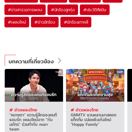
#
ข่าวสารวงการเพลง
#
นักร้องลูกทุ่ง
#
ประวัติศิลปิน
#
เพลงใหม่
#
ข่าวนักร้อง
#
นักร้องเกาหลี
บทความที่เกี่ยวข้อง
# ข่าวเพลงไทย
# ข่าวเพลงไทย
"หมายตา" ความรู้สึกของคนที่
GMMTV ชวนหลานมาสคอต
แอบรัก เพลงใหม่จาก "กัน
แท็กทีม ปล่อยซิงเกิลใหม่
นภัทร" ร่วมทำกับ marr
"Happy Family"
team