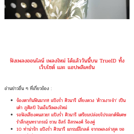
ฟังเพลงออนไลน์ เพลงใหม่ ได้แล้ววันนี้บน TrueID ทั้ง
เว็บไซต์ และ แอปพลิเคชัน
อ่านข่าวอื่น ๆ ที่เกี่ยวข้อง :
จ้องตากันฟินมาก!! แป้งร่ำ ศิวนารี เสี่ยงดวง 'ต้าวเงาะจ๋า' เป็น
เต๋า ภูศิลป์ ในเอ็มวีเพลงใหม่
รอฟังเสียงคนสวย! แป้งร่ำ ศิวนารี เตรียมปล่อยโปรเจกต์พิเศษ
รำลึกสุนทราภรณ์ ชวน อิสร์ อิสรพงศ์ ร้องคู่
10 ท่าน่ารัก แป้งร่ำ ศิวนารี แกรมมี่โกลด์ จากเพลงล่าสุด ขอ