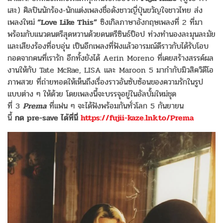
เสะ) ศิลปินนักร้อง-นักแต่งเพลงชื่อดังชาวญี่ปุ่นขวัญใจชาวไทย ส่ง
เพลงใหม่
“Love Like This”
ซิงเกิลภาษาอังกฤษเพลงที่ 2 ที่มา
พร้อมกับแนวดนตรีสุดหวานด้วยดนตรีซินธ์ป็อป ท่วงทำนองละมุนละมัย
และเสียงร้องที่อบอุ่น เป็นอีกเพลงที่ฟังแล้วอารมณ์ดีราวกับได้รับโอบ
กอดจากคนที่เรารัก อีกทั้งยังได้ Aerin Moreno ที่เคยสร้างสรรค์ผล
งานให้กับ Tate McRae, LISA และ Maroon 5 มากำกับมิวสิควิดีโอ
ภาพสวย ที่ถ่ายทอดให้เห็นถึงเรื่องราวอันซับซ้อนของความรักในรูป
แบบต่าง ๆ ให้ด้วย โดยเพลงนี้จะบรรจุอยู่ในอัลบั้มใหม่ชุด
ที่ 3
Prema
ที่แฟน ๆ จะได้ฟังพร้อมกันทั่วโลก 5 กันยายน
นี้
กด
pre-save
ได้ที่นี่
https://fujii-kaze.lnk.to/Prema