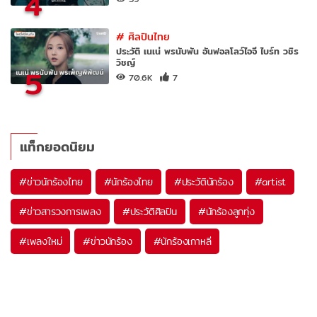
4
#
ศิลปินไทย
ประวัติ เนเน่ พรนับพัน อันฟอลโลว์ไอจี ไบร์ท วชิร
วิชญ์
5
70.6K
7
แท็กยอดนิยม
#
ข่าวนักร้องไทย
#
นักร้องไทย
#
ประวัตินักร้อง
#
artist
#
ข่าวสารวงการเพลง
#
ประวัติศิลปิน
#
นักร้องลูกทุ่ง
#
เพลงใหม่
#
ข่าวนักร้อง
#
นักร้องเกาหลี