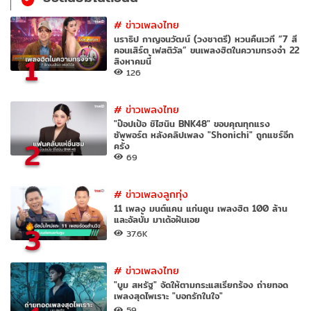
#
ข่าวเพลงไทย
นราธิป กาญจนวัฒน์ (วงชาตรี) หวนคืนเวที “7 สี
คอนเสิร์ต เฟสติวัล” ขนเพลงฮิตในความทรงจำ 22
1
สิงหาคมนี้
126
#
ข่าวเพลงไทย
"ป๊อปเป้อ ชิไฮนิน BNK48" ขอบคุณทุกแรง
ซัพพอร์ต หลังคลิปเพลง "Shonichi" ถูกแชร์อีก
2
ครั้ง
69
#
ข่าวเพลงลูกทุ่ง
11 เพลง มนต์แคน แก่นคูน เพลงฮิต 100 ล้าน
และอัลบั้ม มาเด้อฝันเอย
3
37.6K
#
ข่าวเพลงไทย
"บูม สหรัฐ" จัดให้ตามกระแสเรียกร้อง ถ่ายทอด
เพลงสุดไพเราะ "บอกรักในใจ"
59