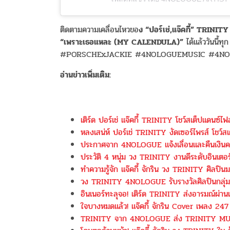
ติดตามความเคลื่อนไหวขอ
ง “ปอร์เช่,แจ๊คกี้” TRINITY
“เพราะเธอแหละ (MY CALENDULA)”
ได้แล้ววันนี้
#PORSCHExJACKIE #4NOLOGUEMUSIC #4N
อ่านข่าวเพิ่มเติม:
เติร์ด ปอร์เช่ แจ๊คกี้ TRINITY โชว์สเต็ปแด
หลงเสน่ห์ ปอร์เช่ TRINITY งัดเซอร์ไพรส์ โชว
ประกาศจาก 4NOLOGUE แจ้งเลื่อนและคืนเง
ประวัติ 4 หนุ่ม วง TRINITY งานดีระดับอินเตอ
ทำความรู้จัก แจ๊คกี้ จักริน วง TRINITY ศิล
วง TRINITY 4NOLOGUE รับรางวัลศิลปินกลุ
อินเนอร์ทะลุจอ! เติร์ด TRINITY ส่งอารมณ
ใจบางหมดแล้ว! แจ๊คกี้ จักริน Cover เพลง 2
TRINITY จาก 4NOLOGUE ส่ง TRINITY MUSI