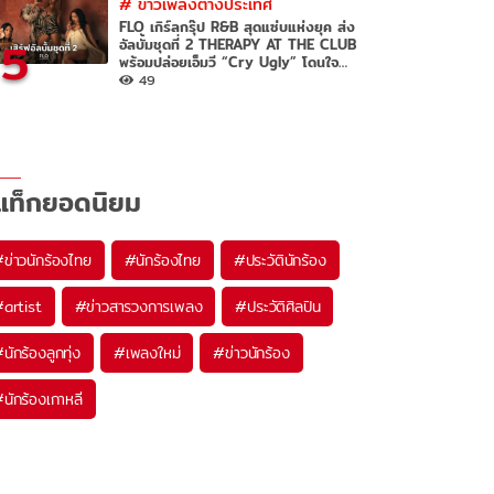
#
ข่าวเพลงต่างประเทศ
FLO เกิร์ลกรุ๊ป R&B สุดแซ่บแห่งยุค ส่ง
5
อัลบั้มชุดที่ 2 THERAPY AT THE CLUB
พร้อมปล่อยเอ็มวี “Cry Ugly” โดนใจ
แฟน
49
แท็กยอดนิยม
#
ข่าวนักร้องไทย
#
นักร้องไทย
#
ประวัตินักร้อง
#
artist
#
ข่าวสารวงการเพลง
#
ประวัติศิลปิน
#
นักร้องลูกทุ่ง
#
เพลงใหม่
#
ข่าวนักร้อง
#
นักร้องเกาหลี