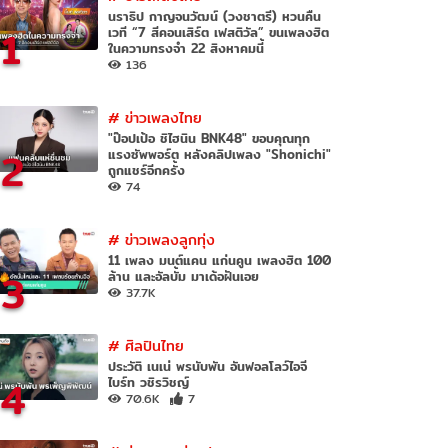
นราธิป กาญจนวัฒน์ (วงชาตรี) หวนคืน
1
เวที “7 สีคอนเสิร์ต เฟสติวัล” ขนเพลงฮิต
ในความทรงจำ 22 สิงหาคมนี้
136
#
ข่าวเพลงไทย
"ป๊อปเป้อ ชิไฮนิน BNK48" ขอบคุณทุก
2
แรงซัพพอร์ต หลังคลิปเพลง "Shonichi"
ถูกแชร์อีกครั้ง
74
#
ข่าวเพลงลูกทุ่ง
11 เพลง มนต์แคน แก่นคูน เพลงฮิต 100
3
ล้าน และอัลบั้ม มาเด้อฝันเอย
37.7K
#
ศิลปินไทย
ประวัติ เนเน่ พรนับพัน อันฟอลโลว์ไอจี
4
ไบร์ท วชิรวิชญ์
70.6K
7