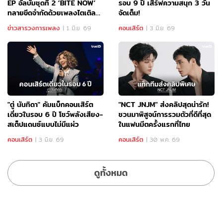
EP อัลบั้มชุดที่ 2 ‘BITE NOW’
รอบ 9 ปี เสิร์ฟความสนุก 3 วัน
ทลายขีดจำกัดด้วยเพลงไตเติล
จัดเต็ม!
‘DDI RO RI’
ข่าวสารวงการเพลง
คอนเสิร์ต
|
1 มิ.ย. 69
|
3 มิ.ย. 69
"ตู่ นันทิดา" คัมแบ็กคอนเสิร์ต
"NCT JNJM" ส่งคลิปสุดน่ารัก!
เดี่ยวในรอบ 6 ปี โชว์พลังเสียง-
ชวนมาพิสูจน์การรวมตัวที่ดีที่สุด
สเต็ปแดนซ์แบบไม่มีแผ่ว
ในแฟนมีตครั้งแรกที่ไทย
คอนเสิร์ต
คอนเสิร์ต
|
3 มิ.ย. 69
|
30 พ.ค. 69
ดูทั้งหมด